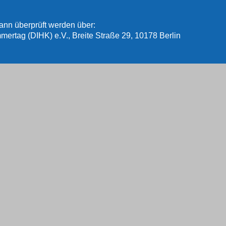
kann überprüft werden über:
ertag (DIHK) e.V., Breite Straße 29, 10178 Berlin
 zur außergerichtlichen Streitbeilegung angerufen werden:
fach 08 06 32, 10006 Berlin
flegeversicherung
gsaufsicht, Graurheindorfer Str. 108, 53117 Bonn