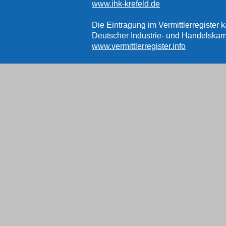
www.ihk-krefeld.de
Die Eintragung im Vermittlerregister 
Deutscher Industrie- und Handelskamm
www.vermittlerregister.info
Folgende Schlichtungsstellen können
Versicherungsombudsmann e.V., Post
www.versicherungsombudsmann.de
Ombudsmann Private Kranken- und P
Postfach 06 0 22, 10052 Berlin
Bundesanstalt für Finanzdienstleistun
www.bafin.de
KONTAKT